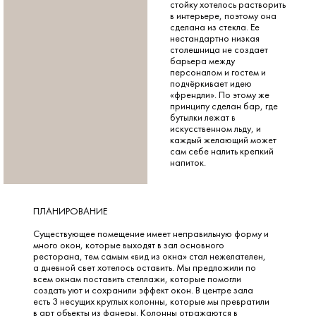
стойку хотелось растворить
в интерьере, поэтому она
сделана из стекла. Ее
нестандартно низкая
столешница не создает
барьера между
персоналом и гостем и
подчёркивает идею
«френдли». По этому же
принципу сделан бар, где
бутылки лежат в
искусственном льду, и
каждый желающий может
сам себе налить крепкий
напиток.
ПЛАНИРОВАНИЕ
Существующее помещение имеет неправильную форму и
много окон, которые выходят в зал основного
ресторана, тем самым «вид из окна» стал нежелателен,
а дневной свет хотелось оставить. Мы предложили по
всем окнам поставить стеллажи, которые помогли
создать уют и сохранили эффект окон. В центре зала
есть 3 несущих круглых колонны, которые мы превратили
в арт объекты из фанеры. Колонны отражаются в