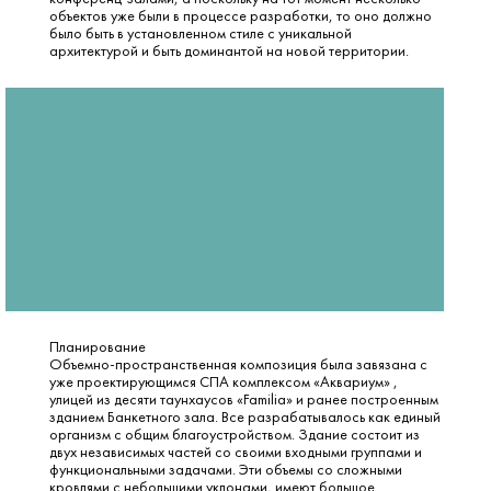
объектов уже были в процессе разработки, то оно должно
было быть в установленном стиле с уникальной
архитектурой и быть доминантой на новой территории.
Планирование
Объемно-пространственная композиция была завязана с
уже проектирующимся СПА комплексом «Аквариум» ,
улицей из десяти таунхаусов «Familia» и ранее построенным
зданием Банкетного зала. Все разрабатывалось как единый
организм с общим благоустройством. Здание состоит из
двух независимых частей со своими входными группами и
функциональными задачами. Эти объемы со сложными
кровлями с небольшими уклонами, имеют большое