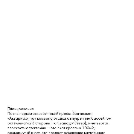
Планирование
После первых эскизов новый проект был назван
«Аквариум», так как зона отдыха с внутренним бассейном
остеклена на 3 стороны ( юг, запад и север), и четвертая
плоскость остекления — это скат кровли в 100м2,
развернутый к югу, что создает освещение внутреннего