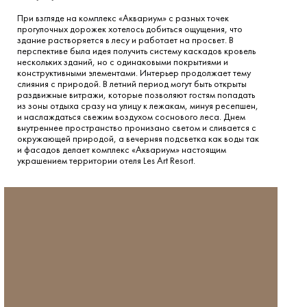
При взгляде на комплекс «Аквариум» с разных точек
прогулочных дорожек хотелось добиться ощущения, что
здание растворяется в лесу и работает на просвет. В
перспективе была идея получить систему каскадов кровель
нескольких зданий, но с одинаковыми покрытиями и
конструктивными элементами. Интерьер продолжает тему
слияния с природой. В летний период могут быть открыты
раздвижные витражи, которые позволяют гостям попадать
из зоны отдыха сразу на улицу к лежакам, минуя ресепшен,
и наслаждаться свежим воздухом соснового леса. Днем
внутреннее пространство пронизано светом и сливается с
окружающей природой, а вечерняя подсветка как воды так
и фасадов делает комплекс «Аквариум» настоящим
украшением территории отеля Les Art Resort.